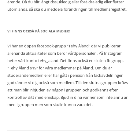
ärende. Då du blir långtidssjukledig eller föräldraledig eller flyttar
utomlands, så ska du meddela förändringen till medlemsregistret.
VI FINNS OCKSÅ PÅ SOCIALA MEDIER!
Vi har en öppen facebook-grupp "Tehy Åland" där vi publicerar
allehanda aktualiteter som berör vårdpersonalen. På Instagram
heter vårt konto tehy_aland. Det finns också en sluten fb-grupp,
"Tehy Åland 919" för våra medlemmar på Åland. Om du är
studerandemedlem eller har gått i pension från fackavdelningen
godkänner vi dig också som medlem. Till den slutna gruppen krävs
att man blir inbjuden av någon i gruppen och godkänns efter
kontroll av ditt medlemskap. Bjud in dina vänner som inte ännu är
med i gruppen men som skulle kunna vara det.