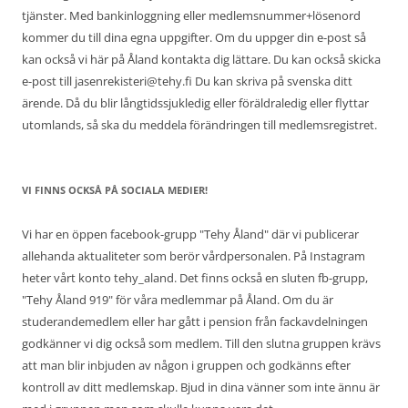
tjänster. Med bankinloggning eller medlemsnummer+lösenord
kommer du till dina egna uppgifter. Om du uppger din e-post så
kan också vi här på Åland kontakta dig lättare. Du kan också skicka
e-post till jasenrekisteri@tehy.fi Du kan skriva på svenska ditt
ärende. Då du blir långtidssjukledig eller föräldraledig eller flyttar
utomlands, så ska du meddela förändringen till medlemsregistret.
VI FINNS OCKSÅ PÅ SOCIALA MEDIER!
Vi har en öppen facebook-grupp "Tehy Åland" där vi publicerar
allehanda aktualiteter som berör vårdpersonalen. På Instagram
heter vårt konto tehy_aland. Det finns också en sluten fb-grupp,
"Tehy Åland 919" för våra medlemmar på Åland. Om du är
studerandemedlem eller har gått i pension från fackavdelningen
godkänner vi dig också som medlem. Till den slutna gruppen krävs
att man blir inbjuden av någon i gruppen och godkänns efter
kontroll av ditt medlemskap. Bjud in dina vänner som inte ännu är