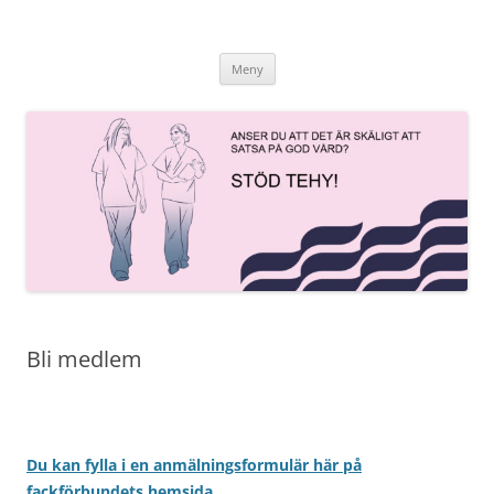
Hoppa
till
innehåll
Meny
Bli medlem
Du kan fylla i en anmälningsformulär här på
fackförbundets hemsida