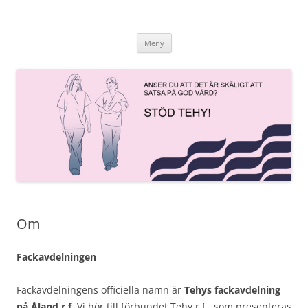
Hoppa
till
innehåll
Meny
Om
Fackavdelningen
Fackavdelningens officiella namn är
Tehys fackavdelning
på Åland r.f
. Vi hör till förbundet Tehy r.f., som presenteras