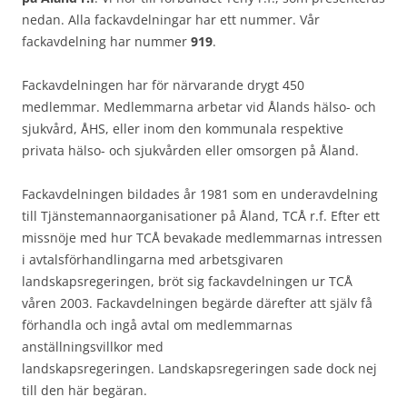
nedan. Alla fackavdelningar har ett nummer. Vår
fackavdelning har nummer
919
.
Fackavdelningen har för närvarande drygt 450
medlemmar. Medlemmarna arbetar vid Ålands hälso- och
sjukvård, ÅHS, eller inom den kommunala respektive
privata hälso- och sjukvården eller omsorgen på Åland.
Fackavdelningen bildades år 1981 som en underavdelning
till Tjänstemannaorganisationer på Åland, TCÅ r.f. Efter ett
missnöje med hur TCÅ bevakade medlemmarnas intressen
i avtalsförhandlingarna med arbetsgivaren
landskapsregeringen, bröt sig fackavdelningen ur TCÅ
våren 2003. Fackavdelningen begärde därefter att själv få
förhandla och ingå avtal om medlemmarnas
anställningsvillkor med
landskapsregeringen. Landskapsregeringen sade dock nej
till den här begäran.