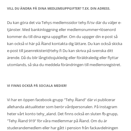
VILL DU ÄNDRA PÅ DINA MEDLEMSUPPGIFTER? T.EX. DIN ADRESS.
Du kan göra det via Tehys medlemssidor tehy.fi/sv där du väljer e-
tjänster. Med bankinloggning eller medlemsnummer+lösenord
kommer du till dina egna uppgifter. Om du uppger din e-post så
kan också vi här på Åland kontakta dig lättare. Du kan också skicka
e-post till jasenrekisteri@tehy.fi Du kan skriva på svenska ditt
ärende. Då du blir långtidssjukledig eller föräldraledig eller flyttar
utomlands, så ska du meddela förändringen till medlemsregistret.
VI FINNS OCKSÅ PÅ SOCIALA MEDIER!
Vi har en öppen facebook-grupp "Tehy Åland" där vi publicerar
allehanda aktualiteter som berör vårdpersonalen. På Instagram
heter vårt konto tehy_aland. Det finns också en sluten fb-grupp,
"Tehy Åland 919" för våra medlemmar på Åland. Om du är
studerandemedlem eller har gått i pension från fackavdelningen