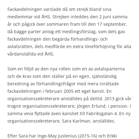
Fackavdelningen varslade då om strejk bland sina
medlemmar vid ÅHS. Strejken inleddes den 2 juni samma
år och pågick över sommaren fram till den 17 september,
då bägge parter antog ett medlingsförslag, som dels gav
fackavdelningen den begärda förhandlings- och
avtalsrätten, dels medförde en extra löneförhöjning för alla
vårdanställda vid ÅHS.
Som en följd av den nya rollen som en av avtalsparterna
och de krav som den ställer på en egen, självständig
beredning av förhandlingsfrågor med mera inrättade
fackavdelningen i februari 2005 ett eget kansli. En
organisationssekreterare anställdes på deltid. 2013 gick vår
trogne organisationssekreterare, Jörgen Erlund, i pension. I
samma veva flyttade även kansliet till Fabriksgatan 4. En ny
organisationssekreterare, Sara Karlman, anställdes.
Efter Sara har Inge-May Juslenius (2015-16) och Erkki