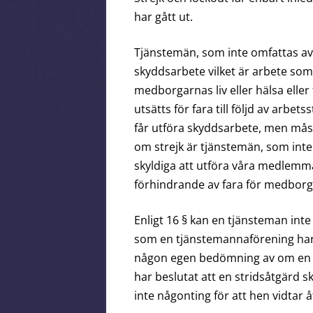
har gått ut.
Tjänstemän, som inte omfattas av a
skyddsarbete vilket är arbete som
medborgarnas liv eller hälsa elle
utsätts för fara till följd av arb
får utföra skyddsarbete, men måst
om strejk är tjänstemän, som inte 
skyldiga att utföra våra medlemm
förhindrande av fara för medborgar
Enligt 16 § kan en tjänsteman inte 
som en tjänstemannaförening har
någon egen bedömning av om en str
har beslutat att en stridsåtgärd s
inte någonting för att hen vidtar 