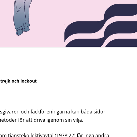
ARBETSTIDSLAGEN
BRA ATT VETA OM
JÄMSTÄLLDHETSLAGEN
REGLER OM STREJK
DELTIDSPENSION
SEMESTERLAGEN
VIKTIGA BESTÄMMELSER OM
Strejk och lockout
JÄMSTÄLLDHET I 6 § FINLANDS
GRUNDLAG
NÖDARBETE
sgivaren och fackföreningarna kan båda sidor
etoder för att driva igenom sin vilja.
m tjänstekollektivavtal (1978:22) får inga andra