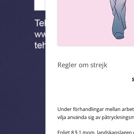
MEDLEMSMÄRKE
Regler om strejk
Under förhandlingar mellan arbet
vilja använda sig av påtryckningsm
Enligt 8 § 1 mom. landskapslagen o