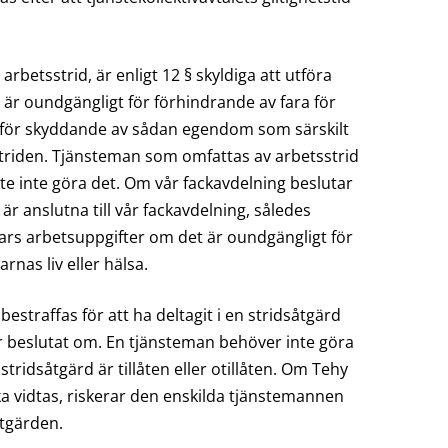
rbetsstrid, är enligt 12 § skyldiga att utföra
 är oundgängligt för förhindrande av fara för
r för skyddande av sådan egendom som särskilt
etsstriden. Tjänsteman som omfattas av arbetsstrid
e inte göra det. Om vår fackavdelning beslutar
är anslutna till vår fackavdelning, således
ars arbetsuppgifter om det är oundgängligt för
nas liv eller hälsa.
bestraffas för att ha deltagit i en stridsåtgärd
 beslutat om. En tjänsteman behöver inte göra
idsåtgärd är tillåten eller otillåten. Om Tehy
ka vidtas, riskerar den enskilda tjänstemannen
åtgärden.