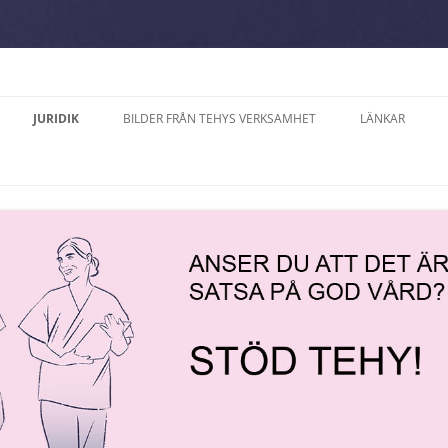
JURIDIK
BILDER FRÅN TEHYS VERKSAMHET
LÄNKAR
A SÖDERLUND,
DATASKYDD PÅ TEHYS
2025
ERNA PÅ ÅLAND
FACKAVDELNING PÅ ÅLAND R.F.
ÅNER
2024
ALVE, MODERAT SAMLING
ARBETSVÄRDERING OCH
2023
AND
TJÄNSTEKOLLEKTIVAVTAL
TER
2022
RIKSSON, ÅLANDS
LANDSKAPETS
D
TJÄNSTEKOLLEKTIVAVTAL
CE
2021
KOLLEKTIVAVTAL SOM GÄLLER PÅ
RÄTTELSE 2024
2018
FESTEN ”15 ÅR MED
ARBETSPLATSER MED
FÖRHANDLINGSRÄTT”
VÅRDPERSONAL PÅ ÅLAND
LODI
2017
ARKIPELAG 22.9.
PROMEMORIOR
PERIODARBETSTID ENLIGT
CH