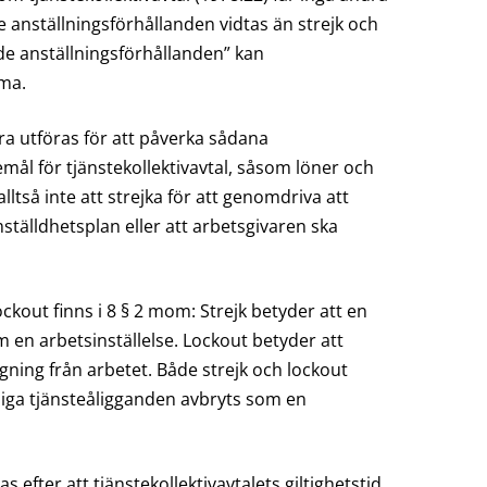
 anställningsförhållanden vidtas än strejk och
nde anställningsförhållanden” kan
ma.
ara utföras för att påverka sådana
ål för tjänstekollektivavtal, såsom löner och
alltså inte att strejka för att genomdriva att
ställdhetsplan eller att arbetsgivaren ska
ockout finns i 8 § 2 mom: Strejk betyder att en
en arbetsinställelse. Lockout betyder att
ning från arbetet. Både strejk och lockout
iga tjänsteåligganden avbryts som en
s efter att tjänstekollektivavtalets giltighetstid