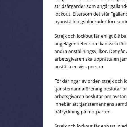
stridsåtgärder som angår gällande
lockout. Eftersom det står ”gälla
nyanställningsblockader förekom
Strejk och lockout får enligt 8 § b
angelägenheter som kan vara förem
andra anställningsvillkor. Det går 
arbetsgivaren ska upprätta en jäm
anställa en viss person.
Förklaringar av orden strejk och l
tjänstemannaförening beslutar om 
arbetsgivaren beslutar om avstäng
innebär att tjänstemännens samtl
påtryckning på motparten.
Strejk och lockout får enbart inleda