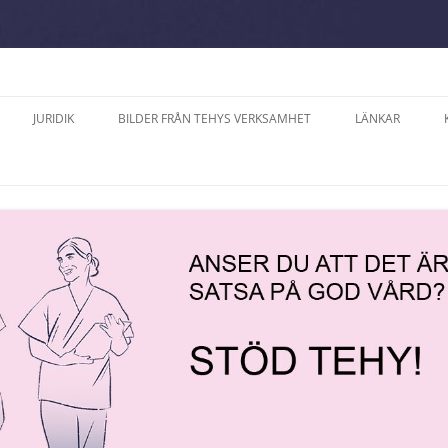
JURIDIK
BILDER FRÅN TEHYS VERKSAMHET
LÄNKAR
A SÖDERLUND,
DATASKYDD PÅ TEHYS
2025
ERNA PÅ ÅLAND
FACKAVDELNING PÅ ÅLAND R.F.
ÅNER
2024
ALVE, MODERAT SAMLING
ARBETSVÄRDERING OCH
2023
AND
TJÄNSTEKOLLEKTIVAVTAL
TER
2022
RIKSSON, ÅLANDS
LANDSKAPETS
D
TJÄNSTEKOLLEKTIVAVTAL
CE
2021
KOLLEKTIVAVTAL SOM GÄLLER PÅ
RÄTTELSE 2024
2018
FESTEN ”15 ÅR MED
ARBETSPLATSER MED
FÖRHANDLINGSRÄTT” 
VÅRDPERSONAL PÅ ÅLAND
LODI
2017
ARKIPELAG 22.9.
PROMEMORIOR
PERIODARBETSTID ENLIGT
CH