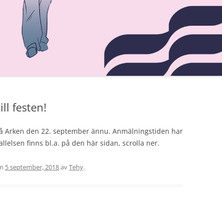
ARBETSTIDSLAGEN
BRA ATT VETA OM
JÄMSTÄLLDHETSLAGEN
REGLER OM STREJK
DELTIDSPENSION
SEMESTERLAGEN
ll festen!
VIKTIGA BESTÄMMELSER OM
t på Arken den 22. september ännu. Anmälningstiden har
JÄMSTÄLLDHET I 6 § FINLANDS
allelsen finns bl.a. på den här sidan, scrolla ner.
GRUNDLAG
en
5 september, 2018
av
Tehy
.
NÖDARBETE