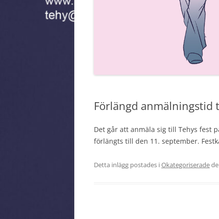
MEDLEMSMÄRKE
Förlängd anmälningstid ti
Det går att anmäla sig till Tehys fes
förlängts till den 11. september. Festk
Detta inlägg postades i
Okategoriserade
d