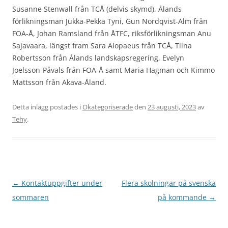
Susanne Stenwall från TCÅ (delvis skymd), Ålands
förlikningsman Jukka-Pekka Tyni, Gun Nordqvist-Alm från
FOA-Å, Johan Ramsland från ÅTFC, riksförlikningsman Anu
Sajavaara, längst fram Sara Alopaeus från TCÅ, Tiina
Robertsson från Ålands landskapsregering, Evelyn
Joelsson-Påvals från FOA-Å samt Maria Hagman och Kimmo
Mattsson från Akava-Åland.
Detta inlägg postades i
Okategoriserade
den
23 augusti, 2023
av
Tehy
.
Inläggsnavigering
←
Kontaktuppgifter under
Flera skolningar på svenska
sommaren
på kommande
→