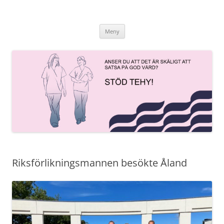
Hoppa
till
innehåll
Meny
Riksförlikningsmannen besökte Åland