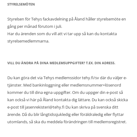
STYRELSEMÖTEN
Styrelsen för Tehys fackavdelning på Åland håller styrelsemöte en
gång per månad förutom i juli.
Har du ärenden som du vill att vi tar upp så kan du kontakta
styrelsemedlemmarna.
VILL DU ÄNDRA PÅ DINA MEDLEMSUPPGIFTER? T.EX. DIN ADRESS.
Du kan göra det via Tehys medlemssidor tehy.fi/sv där du väljer e-
tjänster. Med bankinloggning eller medlemsnummer+lösenord
kommer du till dina egna uppgifter. Om du uppger din e-post så
kan också vi här på Åland kontakta dig lättare. Du kan också skicka
e-post till jasenrekisteri@tehy.fi Du kan skriva på svenska ditt
ärende. Då du blir långtidssjukledig eller föräldraledig eller flyttar
utomlands, så ska du meddela förändringen till medlemsregistret.