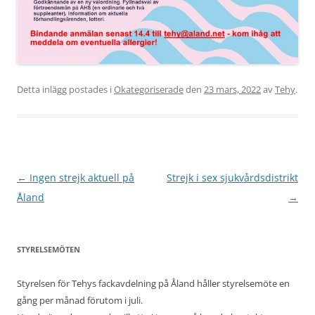
Detta inlägg postades i
Okategoriserade
den
23 mars, 2022
av
Tehy
.
Inläggsnavigering
←
Ingen strejk aktuell på
Strejk i sex sjukvårdsdistrikt
Åland
→
STYRELSEMÖTEN
Styrelsen för Tehys fackavdelning på Åland håller styrelsemöte en
gång per månad förutom i juli.