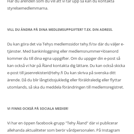
Har du ärenden som du vill att vi tar upp så kan du kontakta
styrelsemedlemmarna.
VILL DU ÄNDRA PÅ DINA MEDLEMSUPPGIFTER? T.EX. DIN ADRESS.
Du kan göra det via Tehys medlemssidor tehy.fi/sv där du väljer e-
tjänster. Med bankinloggning eller medlemsnummer+lösenord
kommer du till dina egna uppgifter. Om du uppger din e-post så
kan också vi här på Åland kontakta dig lättare. Du kan också skicka
e-post till jasenrekisteri@tehy.fi Du kan skriva på svenska ditt
ärende. Då du blir långtidssjukledig eller föräldraledig eller flyttar
utomlands, så ska du meddela förändringen till medlemsregistret.
VI FINNS OCKSÅ PÅ SOCIALA MEDIER!
Vi har en öppen facebook-grupp "Tehy Åland" där vi publicerar
allehanda aktualiteter som berör vårdpersonalen. På Instagram