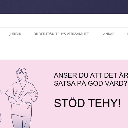
JURIDIK
BILDER FRÅN TEHYS VERKSAMHET
LÄNKAR
A SÖDERLUND,
DATASKYDD PÅ TEHYS
2025
ERNA PÅ ÅLAND
FACKAVDELNING PÅ ÅLAND R.F.
ÅNER
2024
ALVE, MODERAT SAMLING
ARBETSVÄRDERING OCH
2023
AND
TJÄNSTEKOLLEKTIVAVTAL
TER
2022
RIKSSON, ÅLANDS
LANDSKAPETS
D
TJÄNSTEKOLLEKTIVAVTAL
CE
2021
KOLLEKTIVAVTAL SOM GÄLLER PÅ
RÄTTELSE 2024
2018
FESTEN ”15 ÅR MED
ARBETSPLATSER MED
FÖRHANDLINGSRÄTT” 
VÅRDPERSONAL PÅ ÅLAND
LODI
2017
ARKIPELAG 22.9.
PROMEMORIOR
PERIODARBETSTID ENLIGT
CH