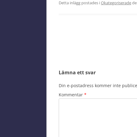
Detta inlägg postades i
Okategoriserade
d
Inläggsnavigering
Lämna ett svar
Din e-postadress kommer inte publice
Kommentar
*