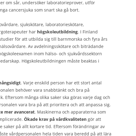
ger om sår, undersöker laboratorieprover, utför
nga cancersjuka som snart ska gå bort.
vårdare, sjukskötare, laboratorieskötare,
ergoterapeuter har
högskoleutbildning
. I Finland
tudier för att utbilda sig till barnmorska och fyra års
ll hälsovårdare. Av avdelningsskötare och biträdande
 högskoleexamen inom hälso- och sjukvårdssektorn
edarskap. Högskoleutbildningen måste beaktas i
ångsidigt
. Varje enskild person har ett stort antal
rsonalen behöver vara snabbtänkt och bra på
k. Eftersom många olika saker ska göras varje dag och
onalen vara bra på att prioritera och att anpassa sig.
ete mer avancerat
. Maskinerna och apparaterna som
mplicerade.
Ökade krav på vårdkvaliteten
gör att
 saker på allt kortare tid. Eftersom förändringar av
ste vårdpersonalen hela tiden vara beredd på att lära