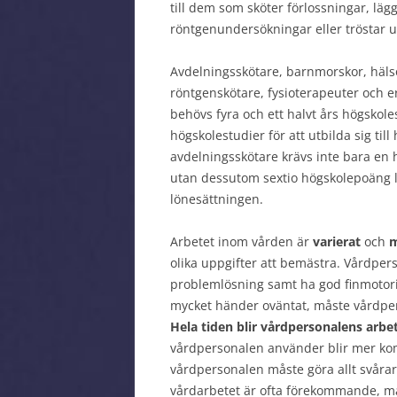
till dem som sköter förlossningar, läg
röntgenundersökningar eller tröstar u
Avdelningsskötare, barnmorskor, hälso
röntgenskötare, fysioterapeuter och 
behövs fyra och ett halvt års högskoles
högskolestudier för att utbilda sig ti
avdelningsskötare krävs inte bara en
utan dessutom sextio högskolepoäng l
lönesättningen.
Arbetet inom vården är
varierat
och
m
olika uppgifter att bemästra. Vårdpe
problemlösning samt ha god finmotori
mycket händer oväntat, måste vårdpers
Hela tiden blir vårdpersonalens arb
vårdpersonalen använder blir mer ko
vårdpersonalen måste göra allt svårare
vårdarbetet är ofta förekommande, må