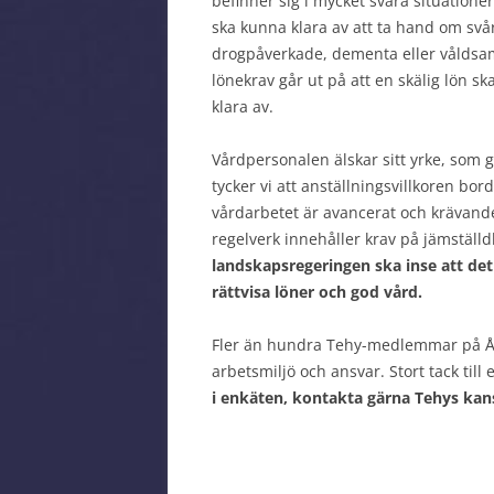
befinner sig i mycket svåra situation
ska kunna klara av att ta hand om svår
drogpåverkade, dementa eller våldsamm
lönekrav går ut på att en skälig lön sk
klara av.
Vårdpersonalen älskar sitt yrke, som 
tycker vi att anställningsvillkoren bor
vårdarbetet är avancerat och krävande.
regelverk innehåller krav på jämställdh
landskapsregeringen ska inse att det
rättvisa löner och god vård.
Fler än hundra Tehy-medlemmar på ÅH
arbetsmiljö och ansvar. Stort tack till 
i enkäten, kontakta gärna Tehys kans