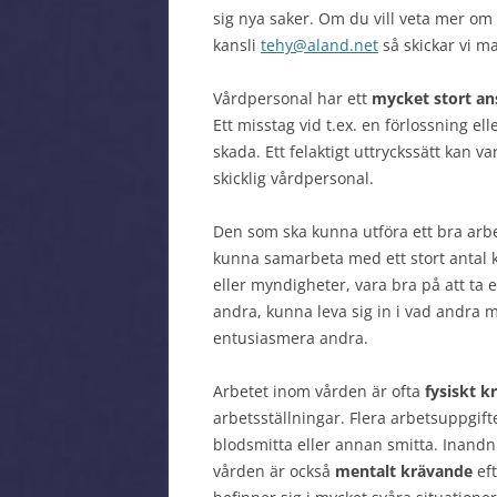
sig nya saker. Om du vill veta mer om
kansli
tehy@aland.net
så skickar vi ma
Vårdpersonal har ett
mycket stort an
Ett misstag vid t.ex. en förlossning ell
skada. Ett felaktigt uttryckssätt kan v
skicklig vårdpersonal.
Den som ska kunna utföra ett bra ar
kunna samarbeta med ett stort antal k
eller myndigheter, vara bra på att ta 
andra, kunna leva sig in i vad andra
entusiasmera andra.
Arbetet inom vården är ofta
fysiskt k
arbetsställningar. Flera arbetsuppgif
blodsmitta eller annan smitta. Inandn
vården är också
mentalt krävande
eft