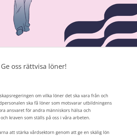
ARBETSTIDSLAGEN
BRA ATT VETA OM
JÄMSTÄLLDHETSLAGEN
REGLER OM STREJK
DELTIDSPENSION
SEMESTERLAGEN
Ge oss rättvisa löner!
VIKTIGA BESTÄMMELSER OM
JÄMSTÄLLDHET I 6 § FINLANDS
GRUNDLAG
kapsregeringen om vilka löner det ska vara från och
rdpersonalen ska få löner som motsvarar utbildningens
NÖDARBETE
tora ansvaret för andra människors hälsa och
och kraven som ställs på oss i våra arbeten.
ngarna att stärka vårdsektorn genom att ge en skälig lön