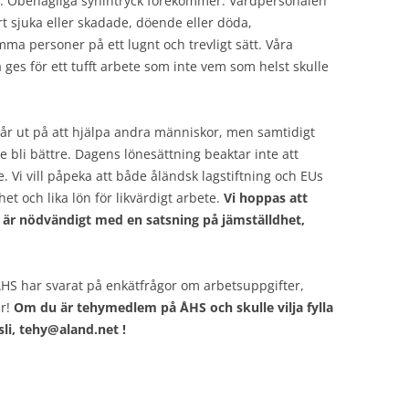
er. Obehagliga synintryck förekommer. Vårdpersonalen
t sjuka eller skadade, döende eller döda,
a personer på ett lugnt och trevligt sätt. Våra
a ges för ett tufft arbete som inte vem som helst skulle
går ut på att hjälpa andra människor, men samtidigt
de bli bättre. Dagens lönesättning beaktar inte att
 Vi vill påpeka att både åländsk lagstiftning och EUs
et och lika lön för likvärdigt arbete.
Vi hoppas att
 är nödvändigt med en satsning på jämställdhet,
S har svarat på enkätfrågor om arbetsuppgifter,
er!
Om du är tehymedlem på ÅHS och skulle vilja fylla
li, tehy@aland.net !