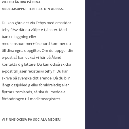
VILL DU ÄNDRA PÅ DINA
MEDLEMSUPPGIFTER? T.EX. DIN ADRESS.
Du kan göra det via Tehys medlemssidor
tehy.fi/sv där du väljer e-tjänster. Med
bankinloggning eller
medlemsnummer+lösenord kommer du
till dina egna uppgifter. Om du uppger din
e-post så kan också vi här på Åland
kontakta dig lättare. Du kan också skicka
e-post till jasenrekisteri@tehy.fi Du kan
skriva på svenska ditt ärende. Då du blir
långtidssjukledig eller föräldraledig eller
flyttar utomlands, så ska du meddela
förändringen till medlemsregistret.
VI FINNS OCKSÅ PÅ SOCIALA MEDIER!