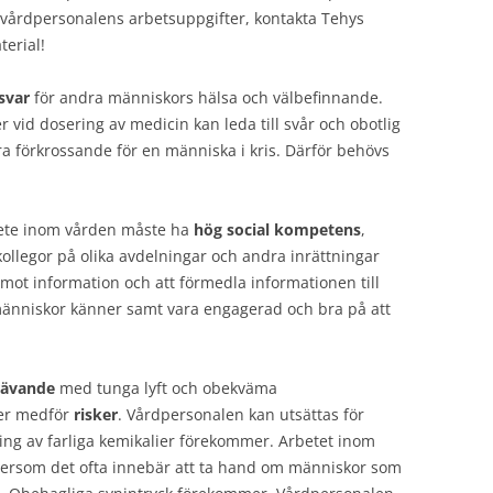
 vårdpersonalens arbetsuppgifter, kontakta Tehys
terial!
svar
för andra människors hälsa och välbefinnande.
er vid dosering av medicin kan leda till svår och obotlig
ara förkrossande för en människa i kris. Därför behövs
bete inom vården måste ha
hög social kompetens
,
ollegor på olika avdelningar och andra inrättningar
emot information och att förmedla informationen till
 människor känner samt vara engagerad och bra på att
rävande
med tunga lyft och obekväma
ter medför
risker
. Vårdpersonalen kan utsättas för
ing av farliga kemikalier förekommer. Arbetet inom
ersom det ofta innebär att ta hand om människor som