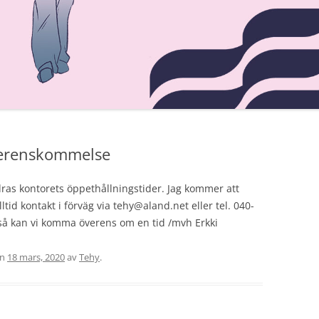
ARBETSTIDSLAGEN
BRA ATT VETA OM
JÄMSTÄLLDHETSLAGEN
REGLER OM STREJK
DELTIDSPENSION
SEMESTERLAGEN
verenskommelse
VIKTIGA BESTÄMMELSER OM
as kontorets öppethållningstider. Jag kommer att
JÄMSTÄLLDHET I 6 § FINLANDS
ltid kontakt i förväg via tehy@aland.net eller tel. 040-
GRUNDLAG
å kan vi komma överens om en tid /mvh Erkki
NÖDARBETE
en
18 mars, 2020
av
Tehy
.