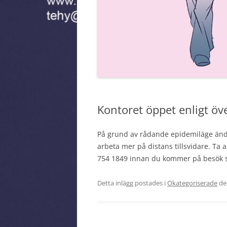
MEDLEMSMÄRKE
Kontoret öppet enligt ö
På grund av rådande epidemiläge ändr
arbeta mer på distans tillsvidare. Ta al
754 1849 innan du kommer på besök s
Detta inlägg postades i
Okategoriserade
d