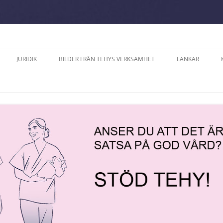
JURIDIK
BILDER FRÅN TEHYS VERKSAMHET
LÄNKAR
A SÖDERLUND,
DATASKYDD PÅ TEHYS
2025
ERNA PÅ ÅLAND
FACKAVDELNING PÅ ÅLAND R.F.
ÅNER
2024
ALVE, MODERAT SAMLING
ARBETSVÄRDERING OCH
2023
AND
TJÄNSTEKOLLEKTIVAVTAL
TER
2022
RIKSSON, ÅLANDS
LANDSKAPETS
D
TJÄNSTEKOLLEKTIVAVTAL
CE
2021
KOLLEKTIVAVTAL SOM GÄLLER PÅ
RÄTTELSE 2024
2018
FESTEN ”15 ÅR MED
ARBETSPLATSER MED
FÖRHANDLINGSRÄTT” 
VÅRDPERSONAL PÅ ÅLAND
LODI
2017
ARKIPELAG 22.9.
PROMEMORIOR
PERIODARBETSTID ENLIGT
CH