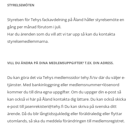
STYRELSEMÖTEN
Styrelsen för Tehys fackavdelning på Åland håller styrelsemöte en
gång per månad förutom i juli.
Har du ärenden som du vill att vi tar upp så kan du kontakta
styrelsemedlemmarna.
VILL DU ÄNDRA PÅ DINA MEDLEMSUPPGIFTER? T.EX. DIN ADRESS.
Du kan göra det via Tehys medlemssidor tehy.fi/sv där du väljer e-
tjänster. Med bankinloggning eller medlemsnummer+lösenord
kommer du till dina egna uppgifter. Om du uppger din e-post så
kan också vi här på Åland kontakta dig lättare. Du kan också skicka
e-post till jasenrekisteri@tehy.fi Du kan skriva på svenska ditt
ärende. Då du blir långtidssjukledig eller föräldraledig eller flyttar
utomlands, så ska du meddela förändringen till medlemsregistret.