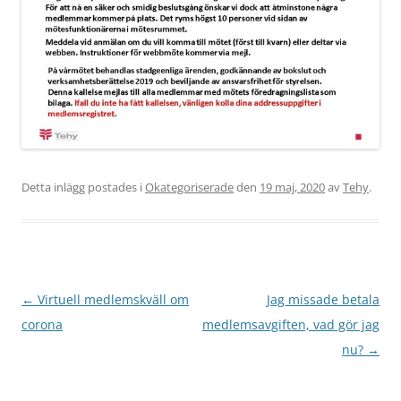
Detta inlägg postades i
Okategoriserade
den
19 maj, 2020
av
Tehy
.
Inläggsnavigering
←
Virtuell medlemskväll om
Jag missade betala
corona
medlemsavgiften, vad gör jag
nu?
→