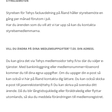
STYRELSEMÖTEN
Styrelsen för Tehys fackavdelning på Åland håller styrelsemöte en
gång per månad förutom i juli.
Har du ärenden som du vill att vi tar upp så kan du kontakta
styrelsemedlemmarna.
VILL DU ÄNDRA PÅ DINA MEDLEMSUPPGIFTER? T.EX. DIN ADRESS.
Du kan göra det via Tehys medlemssidor tehy.fi/sv där du väljer e-
tjänster. Med bankinloggning eller medlemsnummer+lösenord
kommer du till dina egna uppgifter. Om du uppger din e-post så
kan också vi här på Åland kontakta dig lättare. Du kan också skicka
e-post till jasenrekisteri@tehy.fi Du kan skriva på svenska ditt
ärende. Då du blir långtidssjukledig eller föräldraledig eller flyttar
utomlands, så ska du meddela förändringen till medlemsregistret.