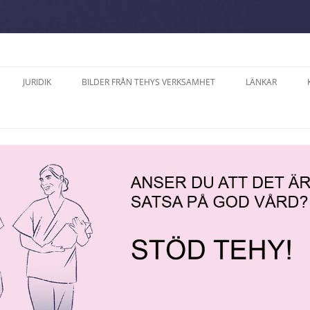
JURIDIK
BILDER FRÅN TEHYS VERKSAMHET
LÄNKAR
A SÖDERLUND,
DATASKYDD PÅ TEHYS
2025
ERNA PÅ ÅLAND
FACKAVDELNING PÅ ÅLAND R.F.
ÅNER
2024
ALVE, MODERAT SAMLING
ARBETSVÄRDERING OCH
2023
AND
TJÄNSTEKOLLEKTIVAVTAL
TER
2022
RIKSSON, ÅLANDS
LANDSKAPETS
D
TJÄNSTEKOLLEKTIVAVTAL
CE
2021
KOLLEKTIVAVTAL SOM GÄLLER PÅ
RÄTTELSE 2024
2018
FESTEN ”15 ÅR MED
ARBETSPLATSER MED
FÖRHANDLINGSRÄTT” 
VÅRDPERSONAL PÅ ÅLAND
LODI
2017
ARKIPELAG 22.9.
PROMEMORIOR
PERIODARBETSTID ENLIGT
CH