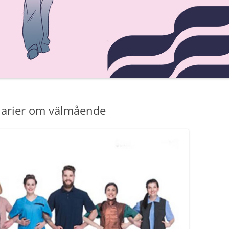
ARBETSTIDSLAGEN
BRA ATT VETA OM
JÄMSTÄLLDHETSLAGEN
REGLER OM STREJK
DELTIDSPENSION
SEMESTERLAGEN
arier om välmående
VIKTIGA BESTÄMMELSER OM
JÄMSTÄLLDHET I 6 § FINLANDS
GRUNDLAG
NÖDARBETE