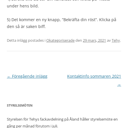
under hens bild.
5) Det kommer en ny knapp, ”Bekräfta din röst”. Klicka på
den så är saken biff.
Detta inlägg postades i
Okategoriserade
den
29 mars, 2021
av
Tehy
.
Inläggsnavigering
←
Föregående inlägg
Kontaktinfo sommaren 2021
→
STYRELSEMÖTEN
Styrelsen för Tehys fackavdelning på Åland håller styrelsemöte en
gång per månad förutom i juli.