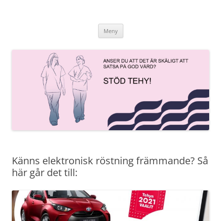
Hoppa
till
innehåll
Meny
Känns elektronisk röstning främmande? Så
här går det till: