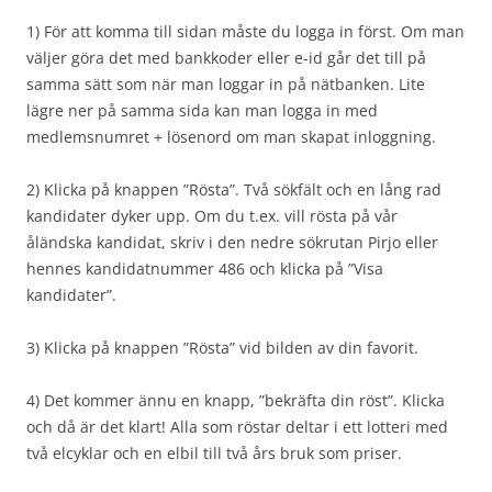
1) För att komma till sidan måste du logga in först. Om man
väljer göra det med bankkoder eller e-id går det till på
samma sätt som när man loggar in på nätbanken. Lite
lägre ner på samma sida kan man logga in med
medlemsnumret + lösenord om man skapat inloggning.
2) Klicka på knappen ”Rösta”. Två sökfält och en lång rad
kandidater dyker upp. Om du t.ex. vill rösta på vår
åländska kandidat, skriv i den nedre sökrutan Pirjo eller
hennes kandidatnummer 486 och klicka på ”Visa
kandidater”.
3) Klicka på knappen ”Rösta” vid bilden av din favorit.
4) Det kommer ännu en knapp, ”bekräfta din röst”. Klicka
och då är det klart! Alla som röstar deltar i ett lotteri med
två elcyklar och en elbil till två års bruk som priser.