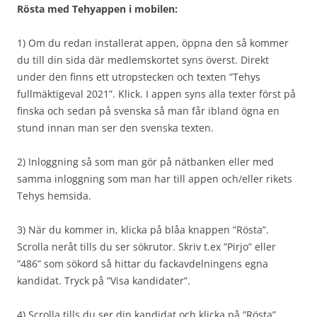
Rösta med Tehyappen i mobilen:
1) Om du redan installerat appen, öppna den så kommer
du till din sida där medlemskortet syns överst. Direkt
under den finns ett utropstecken och texten ”Tehys
fullmäktigeval 2021”. Klick. I appen syns alla texter först på
finska och sedan på svenska så man får ibland ögna en
stund innan man ser den svenska texten.
2) Inloggning så som man gör på nätbanken eller med
samma inloggning som man har till appen och/eller rikets
Tehys hemsida.
3) När du kommer in, klicka på blåa knappen ”Rösta”.
Scrolla neråt tills du ser sökrutor. Skriv t.ex ”Pirjo” eller
”486” som sökord så hittar du fackavdelningens egna
kandidat. Tryck på ”Visa kandidater”.
4) Scrolla tills du ser din kandidat och klicka på ”Rösta”