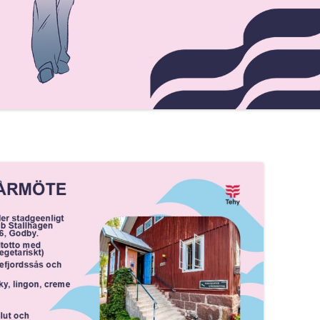
ARBETSTIDSLAGEN
BRA ATT VETA OM
JÄMSTÄLLDHETSLAGEN
REGLER OM STREJK
DELTIDSPENSION
SEMESTERLAGEN
VIKTIGA BESTÄMMELSER OM
JÄMSTÄLLDHET I 6 § FINLANDS
GRUNDLAG
NÖDARBETE