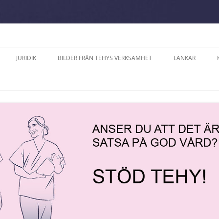
JURIDIK
BILDER FRÅN TEHYS VERKSAMHET
LÄNKAR
A SÖDERLUND,
DATASKYDD PÅ TEHYS
2025
ERNA PÅ ÅLAND
FACKAVDELNING PÅ ÅLAND R.F.
ÅNER
2024
ALVE, MODERAT SAMLING
ARBETSVÄRDERING OCH
2023
AND
TJÄNSTEKOLLEKTIVAVTAL
TER
2022
RIKSSON, ÅLANDS
LANDSKAPETS
D
TJÄNSTEKOLLEKTIVAVTAL
CE
2021
KOLLEKTIVAVTAL SOM GÄLLER PÅ
RÄTTELSE 2024
2018
FESTEN ”15 ÅR MED
ARBETSPLATSER MED
FÖRHANDLINGSRÄTT” 
VÅRDPERSONAL PÅ ÅLAND
LODI
2017
ARKIPELAG 22.9.
PROMEMORIOR
PERIODARBETSTID ENLIGT
CH