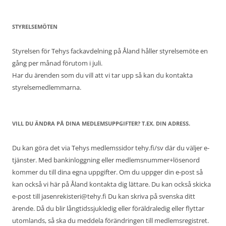
STYRELSEMÖTEN
Styrelsen för Tehys fackavdelning på Åland håller styrelsemöte en
gång per månad förutom i juli.
Har du ärenden som du vill att vi tar upp så kan du kontakta
styrelsemedlemmarna.
VILL DU ÄNDRA PÅ DINA MEDLEMSUPPGIFTER? T.EX. DIN ADRESS.
Du kan göra det via Tehys medlemssidor tehy.fi/sv där du väljer e-
tjänster. Med bankinloggning eller medlemsnummer+lösenord
kommer du till dina egna uppgifter. Om du uppger din e-post så
kan också vi här på Åland kontakta dig lättare. Du kan också skicka
e-post till jasenrekisteri@tehy.fi Du kan skriva på svenska ditt
ärende. Då du blir långtidssjukledig eller föräldraledig eller flyttar
utomlands, så ska du meddela förändringen till medlemsregistret.