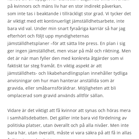
på kvinnors och mäns liv har en stor indirekt påverkan,
som inte tas i beaktande i tillräckligt stor grad. Vi tycker det
är viktigt med ett kontinuerligt jämställdhetsarbete, inte
bara vid val. Under min snart fyraåriga karriär så har jag
efterhört och följt upp myndigheternas
jämställdhetsplaner –för att sätta lite press. En plan i sig
ger ingen jämställdhet, men visar på mål och riktning. Men
det är när man fyller den med konkreta åtgärder som vi
faktiskt tar steg framåt. En viktig aspekt är att
jämställdhets- och likabehandlingsplan innehåller tydliga
anvisningar om hur man hanterar anställda som är
gravida, eller småbarnsföräldrar. Möjligheten att bli
omplacerad som gravid används alltför sällan.
Vidare är det viktigt att få kvinnor att synas och höras mera
i samhällsdebatten. Det gäller inte bara vid fördelning av
politiska platser, utan överallt och på alla nivåer. Men inte
bara här, utan överallt, måste vi vara säkra på att få in allas