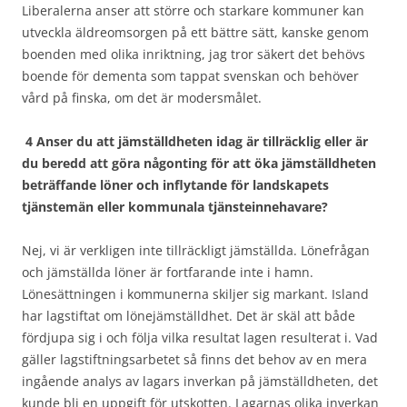
Liberalerna anser att större och starkare kommuner kan
utveckla äldreomsorgen på ett bättre sätt, kanske genom
boenden med olika inriktning, jag tror säkert det behövs
boende för dementa som tappat svenskan och behöver
vård på finska, om det är modersmålet.
4 Anser du att jämställdheten idag är tillräcklig eller är
du beredd att göra någonting för att öka jämställdheten
beträffande löner och inflytande för landskapets
tjänstemän eller kommunala tjänsteinnehavare?
Nej, vi är verkligen inte tillräckligt jämställda. Lönefrågan
och jämställda löner är fortfarande inte i hamn.
Lönesättningen i kommunerna skiljer sig markant. Island
har lagstiftat om lönejämställdhet. Det är skäl att både
fördjupa sig i och följa vilka resultat lagen resulterat i. Vad
gäller lagstiftningsarbetet så finns det behov av en mera
ingående analys av lagars inverkan på jämställdheten, det
kunde bli en uppgift för utskotten. Lagarnas olika inverkan