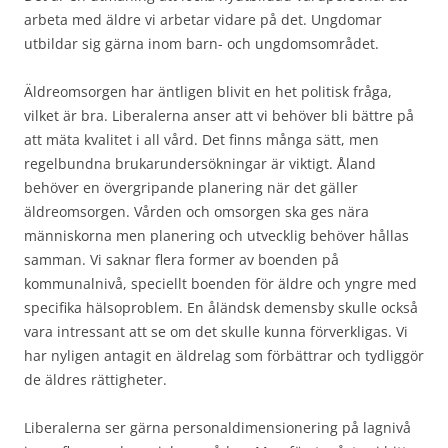
arbeta med äldre vi arbetar vidare på det. Ungdomar
utbildar sig gärna inom barn- och ungdomsområdet.
Äldreomsorgen har äntligen blivit en het politisk fråga,
vilket är bra. Liberalerna anser att vi behöver bli bättre på
att mäta kvalitet i all vård. Det finns många sätt, men
regelbundna brukarundersökningar är viktigt. Åland
behöver en övergripande planering när det gäller
äldreomsorgen. Vården och omsorgen ska ges nära
människorna men planering och utvecklig behöver hållas
samman. Vi saknar flera former av boenden på
kommunalnivå, speciellt boenden för äldre och yngre med
specifika hälsoproblem. En åländsk demensby skulle också
vara intressant att se om det skulle kunna förverkligas. Vi
har nyligen antagit en äldrelag som förbättrar och tydliggör
de äldres rättigheter.
Liberalerna ser gärna personaldimensionering på lagnivå